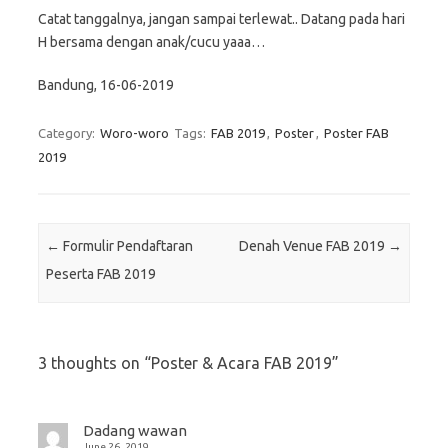
Catat tanggalnya, jangan sampai terlewat.. Datang pada hari
H bersama dengan anak/cucu yaaa…
Bandung, 16-06-2019
Category:
Woro-woro
Tags:
FAB 2019
,
Poster
,
Poster FAB
2019
Post navigation
←
Formulir Pendaftaran
Denah Venue FAB 2019
→
Peserta FAB 2019
3 thoughts on “
Poster & Acara FAB 2019
”
Dadang wawan
June 26, 2019